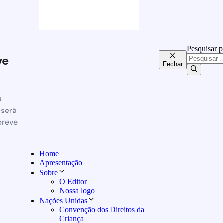
Pesquisar p
ve
Fechar
á
 será
breve
Home
Apresentação
Sobre
O Editor
Nossa logo
Nações Unidas
Convenção dos Direitos da
Criança