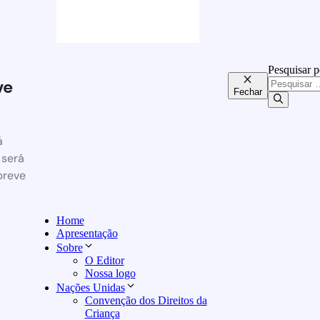
Pesquisar p
ve
Fechar
á
 será
breve
Home
Apresentação
Sobre
O Editor
Nossa logo
Nações Unidas
Convenção dos Direitos da
Criança